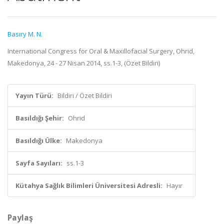
Basıry M. N.
International Congress for Oral & Maxillofacial Surgery, Ohrid,
Makedonya, 24 - 27 Nisan 2014, ss.1-3, (Özet Bildiri)
Yayın Türü:
Bildiri / Özet Bildiri
Basıldığı Şehir:
Ohrid
Basıldığı Ülke:
Makedonya
Sayfa Sayıları:
ss.1-3
Kütahya Sağlık Bilimleri Üniversitesi Adresli:
Hayır
Paylaş