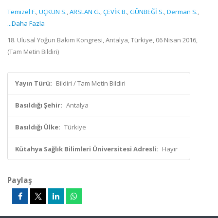
Temizel F.
,
UÇKUN S.
,
ARSLAN G.
,
ÇEVİK B.
,
GÜNBEĞİ S.
,
Derman S.
,
...Daha Fazla
18. Ulusal Yoğun Bakım Kongresi, Antalya, Türkiye, 06 Nisan 2016,
(Tam Metin Bildiri)
Yayın Türü:
Bildiri / Tam Metin Bildiri
Basıldığı Şehir:
Antalya
Basıldığı Ülke:
Türkiye
Kütahya Sağlık Bilimleri Üniversitesi Adresli:
Hayır
Paylaş