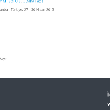
Y M.
,
SOFU S.
,
...Daha Fazla
tanbul, Türkiye, 27 - 30 Nisan 2015
Hayır
İ