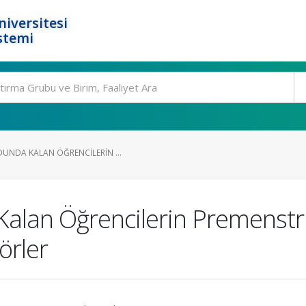
niversitesi
stemi
DUNDA KALAN ÖĞRENCILERIN ...
 Kalan Öğrencilerin Premens
törler