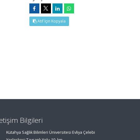
Atıf İçin Kopyala
letişim Bilgileri
Kütahya Sağlık Bilimleri Üniversitesi Evliya Çelebi
Yerleşkesi Tavşanlı Yolu 10. km