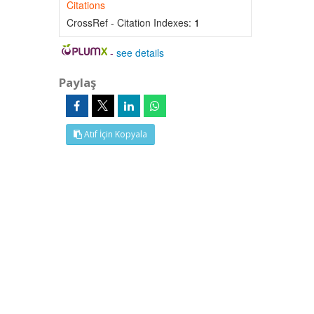
Citations
CrossRef - Citation Indexes:
1
-
see details
Paylaş
Atıf İçin Kopyala