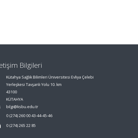
letişim Bilgileri
Kütahya Sağlık Bilimleri Üniversitesi Evliya Çelebi
Yerleşkesi Tavşanlı Yolu 10. km
43100
KÜTAHYA
bilgi@ksbu.edu.tr
0 (274) 260 00 43-44-45-46
0 (274) 265 22 85