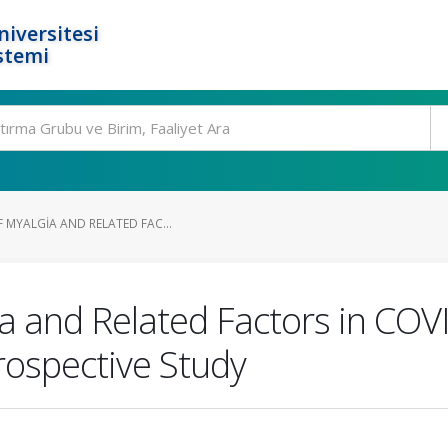
niversitesi
stemi
 MYALGIA AND RELATED FAC...
gia and Related Factors in CO
rospective Study