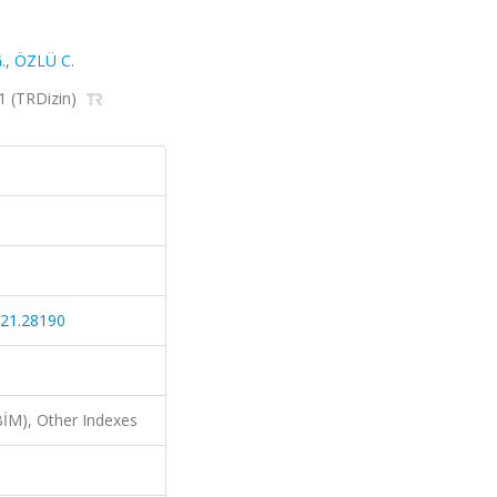
.
,
ÖZLÜ C.
21 (TRDizin)
021.28190
İM), Other Indexes