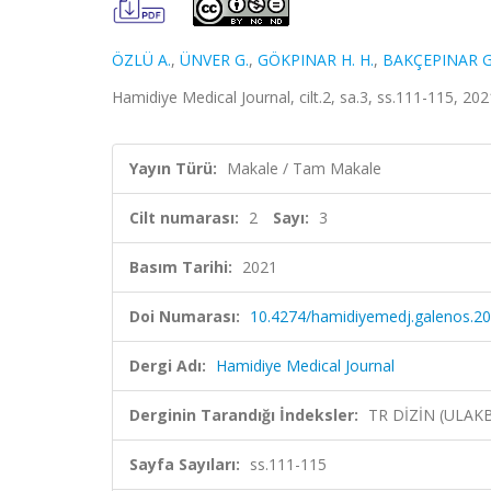
ÖZLÜ A.
,
ÜNVER G.
,
GÖKPINAR H. H.
,
BAKÇEPINAR G
Hamidiye Medical Journal, cilt.2, sa.3, ss.111-115, 20
Yayın Türü:
Makale / Tam Makale
Cilt numarası:
2
Sayı:
3
Basım Tarihi:
2021
Doi Numarası:
10.4274/hamidiyemedj.galenos.2
Dergi Adı:
Hamidiye Medical Journal
Derginin Tarandığı İndeksler:
TR DİZİN (ULAKB
Sayfa Sayıları:
ss.111-115