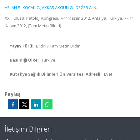
ASLAN F.
,
KOÇAK C.
,
AKKAŞ AKGÜN G.
,
DEĞER A. N.
XXII. Ulusal Patoloji Kongresi, 7-11 Kasım 2012, Antalya, Türkiye, 7 - 11
Kasım 2012, (Tam Metin Bildiri)
Yayın Türü:
Bildiri / Tam Metin Bildiri
Basıldığı Ülke:
Türkiye
Kütahya Sağlık Bilimleri Üniversitesi Adresli:
Evet
Paylaş
İletişim Bilgileri