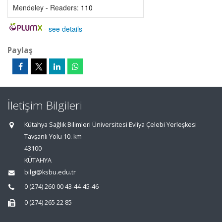
Mendeley - Readers:
110
-
see details
Paylaş
İletişim Bilgileri
Kütahya Sağlık Bilimleri Üniversitesi Evliya Çelebi Yerleşkesi
Tavşanlı Yolu 10. km
43100
KÜTAHYA
bilgi@ksbu.edu.tr
0 (274) 260 00 43-44-45-46
0 (274) 265 22 85