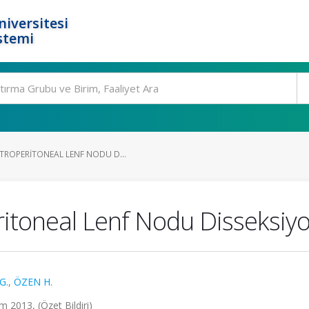
niversitesi
stemi
TROPERITONEAL LENF NODU D...
itoneal Lenf Nodu Disseksiy
G.
,
ÖZEN H.
m 2013, (Özet Bildiri)