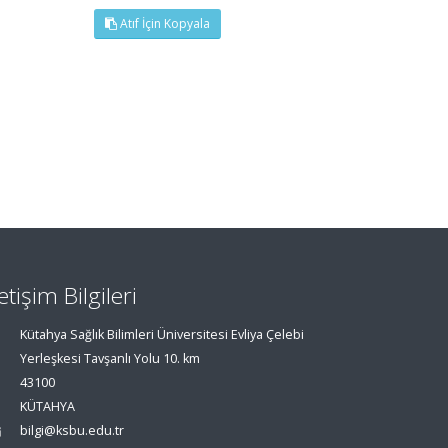
Atıf İçin Kopyala
letişim Bilgileri
Kütahya Sağlık Bilimleri Üniversitesi Evliya Çelebi
Yerleşkesi Tavşanlı Yolu 10. km
43100
KÜTAHYA
bilgi@ksbu.edu.tr