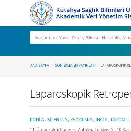
Kütahya Sağlık Bilimleri Ü
Akademik Veri Yönetim Si
Ara
ANA SAYFA
SON EKLENEN YAYINLAR
LAPAROSKOPIK RE
Laparoskopik Retroper
KONİ A.
,
BİLEN C. Y.
,
YAZICI M. S.
,
İNCİ K.
,
KARTAL İ. 
11. Üroonkoloji Kongresi-Antalya, Türkiye, 6 - 10 Kası