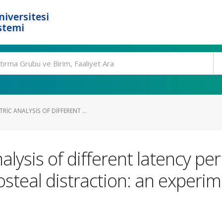
niversitesi
stemi
C ANALYSIS OF DIFFERENT ...
ysis of different latency per
steal distraction: an experim