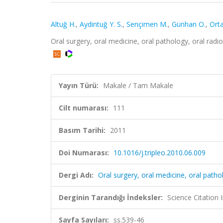
Altuğ H.
,
Aydintuğ Y. S.
,
Sençimen M.
,
Günhan O.
,
Orta
Oral surgery, oral medicine, oral pathology, oral rad
Yayın Türü:
Makale / Tam Makale
Cilt numarası:
111
Basım Tarihi:
2011
Doi Numarası:
10.1016/j.tripleo.2010.06.009
Dergi Adı:
Oral surgery, oral medicine, oral patho
Derginin Tarandığı İndeksler:
Science Citation
Sayfa Sayıları:
ss.539-46