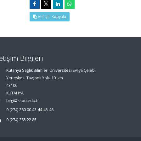
Atıf İçin Kopyala
letişim Bilgileri
Kütahya Sağlık Bilimleri Üniversitesi Evliya Çelebi
Yerleşkesi Tavşanlı Yolu 10. km
43100
KÜTAHYA
bilgi@ksbu.edu.tr
0 (274) 260 00 43-44-45-46
0 (274) 265 22 85