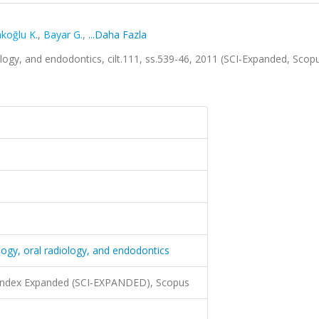
koğlu K.
,
Bayar G.
,
...Daha Fazla
iology, and endodontics, cilt.111, ss.539-46, 2011 (SCI-Expanded, Scop
logy, oral radiology, and endodontics
 Index Expanded (SCI-EXPANDED), Scopus