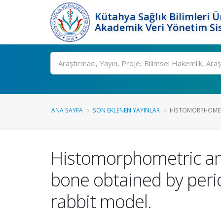
Kütahya Sağlık Bilimleri Ü
Akademik Veri Yönetim Si
Ara
ANA SAYFA
SON EKLENEN YAYINLAR
HISTOMORPHOMETRI
Histomorphometric anal
bone obtained by perio
rabbit model.