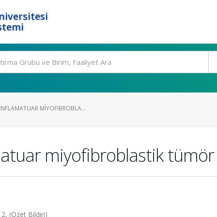
niversitesi
stemi
 INFLAMATUAR MIYOFIBROBLA...
matuar miyofibroblastik tümö
, (Özet Bildiri)