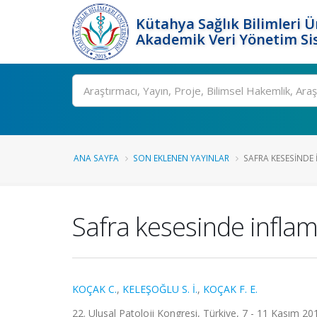
Kütahya Sağlık Bilimleri Ü
Akademik Veri Yönetim Si
Ara
ANA SAYFA
SON EKLENEN YAYINLAR
SAFRA KESESINDE
Safra kesesinde infla
KOÇAK C.
,
KELEŞOĞLU S. İ.
,
KOÇAK F. E.
22. Ulusal Patoloji Kongresi, Türkiye, 7 - 11 Kasım 2012