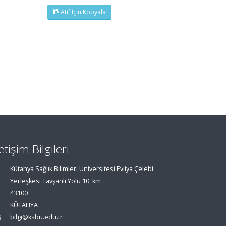
Atıf İçin Kopyala
letişim Bilgileri
Kütahya Sağlık Bilimleri Üniversitesi Evliya Çelebi
Yerleşkesi Tavşanlı Yolu 10. km
43100
KÜTAHYA
bilgi@ksbu.edu.tr