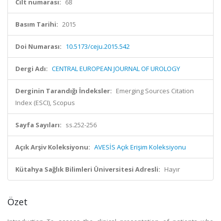
Cilt numarası:
68
Basım Tarihi:
2015
Doi Numarası:
10.5173/ceju.2015.542
Dergi Adı:
CENTRAL EUROPEAN JOURNAL OF UROLOGY
Derginin Tarandığı İndeksler:
Emerging Sources Citation
Index (ESCI), Scopus
Sayfa Sayıları:
ss.252-256
Açık Arşiv Koleksiyonu:
AVESİS Açık Erişim Koleksiyonu
Kütahya Sağlık Bilimleri Üniversitesi Adresli:
Hayır
Özet