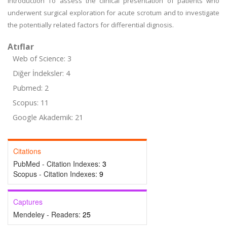
Introduction To assess the clinical presentation of patients who
underwent surgical exploration for acute scrotum and to investigate
the potentially related factors for differential dignosis.
Atıflar
Web of Science: 3
Diğer İndeksler: 4
Pubmed: 2
Scopus: 11
Google Akademik: 21
Citations
PubMed - Citation Indexes:
3
Scopus - Citation Indexes:
9
Captures
Mendeley - Readers:
25