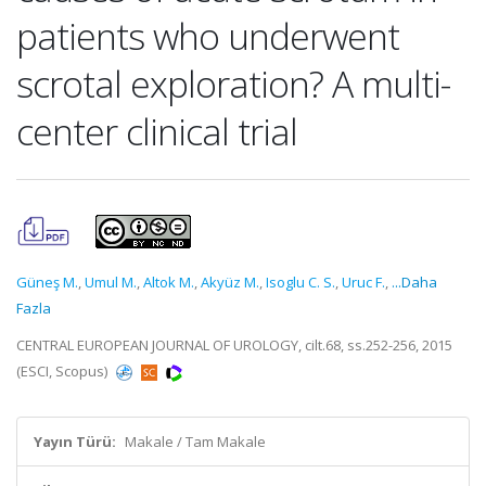
patients who underwent
scrotal exploration? A multi-
center clinical trial
Güneş M.
,
Umul M.
,
Altok M.
,
Akyüz M.
,
Isoglu C. S.
,
Uruc F.
,
...Daha
Fazla
CENTRAL EUROPEAN JOURNAL OF UROLOGY, cilt.68, ss.252-256, 2015
(ESCI, Scopus)
Yayın Türü:
Makale / Tam Makale