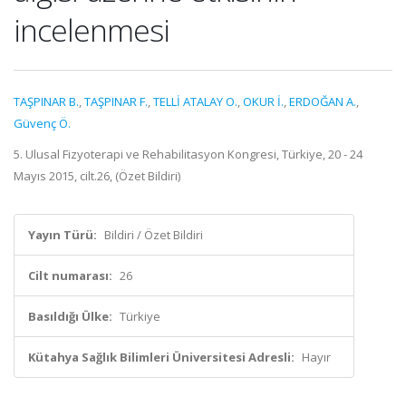
incelenmesi
TAŞPINAR B.
,
TAŞPINAR F.
,
TELLİ ATALAY O.
,
OKUR İ.
,
ERDOĞAN A.
,
Güvenç Ö.
5. Ulusal Fizyoterapi ve Rehabilitasyon Kongresi, Türkiye, 20 - 24
Mayıs 2015, cilt.26, (Özet Bildiri)
Yayın Türü:
Bildiri / Özet Bildiri
Cilt numarası:
26
Basıldığı Ülke:
Türkiye
Kütahya Sağlık Bilimleri Üniversitesi Adresli:
Hayır