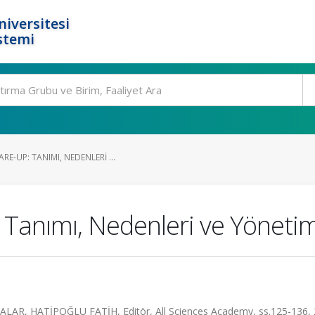
niversitesi
stemi
E-UP: TANIMI, NEDENLERI ...
 Tanımı, Nedenleri ve Yönetim
, HATİPOĞLU FATİH, Editör, All Sciences Academy, ss.125-136,