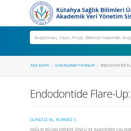
Kütahya Sağlık Bilimleri Ü
Akademik Veri Yönetim Si
Ara
ANA SAYFA
SON EKLENEN YAYINLAR
ENDODONTIDE FLAR
Endodontide Flare-Up:
GÜNDÜZ M.
,
KURNAZ S.
SAĞLIK BİLİMLERİNDE ÖNCÜ VE AKADEMİK ÇALIŞMALAR