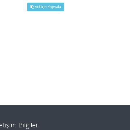
Atıf İçin Kopyala
letişim Bilgileri