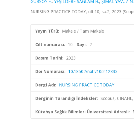
GÜRSOY E.
,
YEŞİLDERE SAĞLAM H.
,
ŞİMAL YAVUZ N.
NURSING PRACTICE TODAY, cilt.10, sa.2, 2023 (Sco
Yayın Türü:
Makale / Tam Makale
Cilt numarası:
10
Sayı:
2
Basım Tarihi:
2023
Doi Numarası:
10.18502/npt.v10i2.12833
Dergi Adı:
NURSING PRACTICE TODAY
Derginin Tarandığı İndeksler:
Scopus, CINAHL, 
Kütahya Sağlık Bilimleri Üniversitesi Adresli: