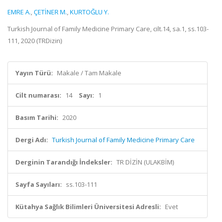
EMRE A.
,
ÇETİNER M.
,
KURTOĞLU Y.
Turkish Journal of Family Medicine Primary Care, cilt.14, sa.1, ss.103-
111, 2020 (TRDizin)
Yayın Türü:
Makale / Tam Makale
Cilt numarası:
14
Sayı:
1
Basım Tarihi:
2020
Dergi Adı:
Turkish Journal of Family Medicine Primary Care
Derginin Tarandığı İndeksler:
TR DİZİN (ULAKBİM)
Sayfa Sayıları:
ss.103-111
Kütahya Sağlık Bilimleri Üniversitesi Adresli:
Evet