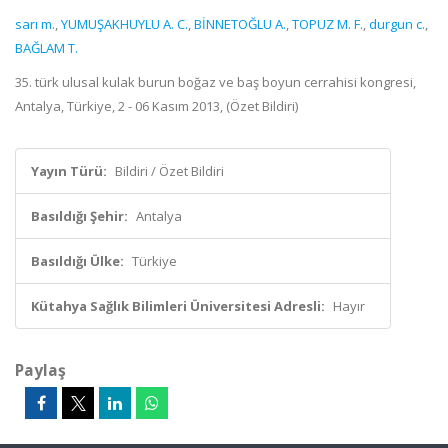
sarı m.
,
YUMUŞAKHUYLU A. C.
,
BİNNETOĞLU A.
,
TOPUZ M. F.
,
durgun c.
,
BAĞLAM T.
35. türk ulusal kulak burun boğaz ve baş boyun cerrahisi kongresi,
Antalya, Türkiye, 2 - 06 Kasım 2013, (Özet Bildiri)
Yayın Türü:
Bildiri / Özet Bildiri
Basıldığı Şehir:
Antalya
Basıldığı Ülke:
Türkiye
Kütahya Sağlık Bilimleri Üniversitesi Adresli:
Hayır
Paylaş