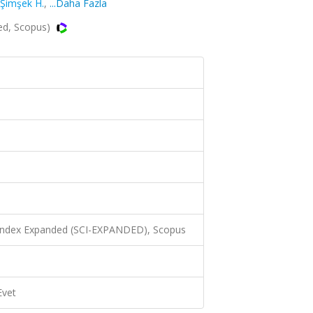
Şimşek H.
,
...Daha Fazla
ded, Scopus)
 Index Expanded (SCI-EXPANDED), Scopus
Evet