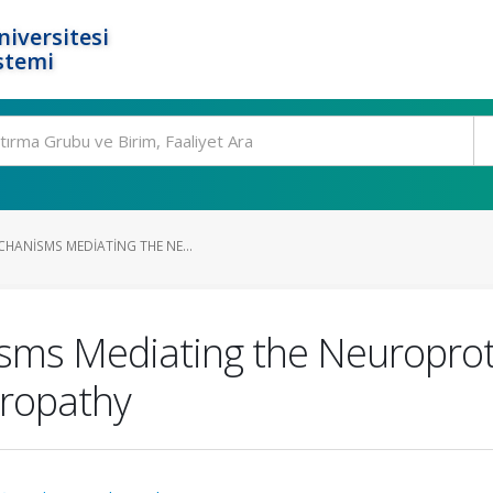
niversitesi
stemi
HANISMS MEDIATING THE NE...
ms Mediating the Neuroprote
uropathy