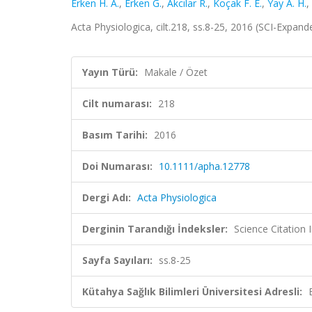
Erken H. A.
,
Erken G.
,
Akcılar R.
,
Koçak F. E.
,
Yay A. H.
,
Acta Physiologica, cilt.218, ss.8-25, 2016 (SCI-Expan
Yayın Türü:
Makale / Özet
Cilt numarası:
218
Basım Tarihi:
2016
Doi Numarası:
10.1111/apha.12778
Dergi Adı:
Acta Physiologica
Derginin Tarandığı İndeksler:
Science Citation
Sayfa Sayıları:
ss.8-25
Kütahya Sağlık Bilimleri Üniversitesi Adresli: