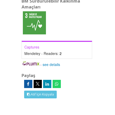
BM Sürdürülebilir Kalkınma
Amaçları
Captures
Mendeley - Readers:
2
-
see details
Paylaş
Atıf İçin Kopyala