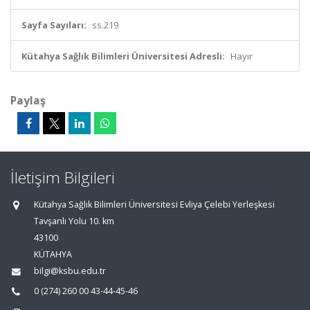
Sayfa Sayıları:
ss.219
Kütahya Sağlık Bilimleri Üniversitesi Adresli:
Hayır
Paylaş
İletişim Bilgileri
Kütahya Sağlık Bilimleri Üniversitesi Evliya Çelebi Yerleşkesi
Tavşanlı Yolu 10. km
43100
KÜTAHYA
bilgi@ksbu.edu.tr
0 (274) 260 00 43-44-45-46