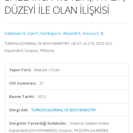
DÜZEYİ İLE OLAN İLİŞKİSİ
Vatansev H.
,
Can F.
,
Sivrikaya A.
,
Akyürek F.
,
Korucu E. N.
TURKISH JOURNAL OF BIOCHEMISTRY, cilt.37, ss.219, 2012 (SCI-
Expanded, Scopus, TRDizin)
Yayın Türü:
Makale / Özet
Cilt numarası:
37
Basım Tarihi:
2012
Dergi Adı:
TURKISH JOURNAL OF BIOCHEMISTRY
Derginin Tarandığı İndeksler:
Science Citation Index
Expanded (SCI-EXPANDED), Scopus, TR DİZİN (ULAKBİM)