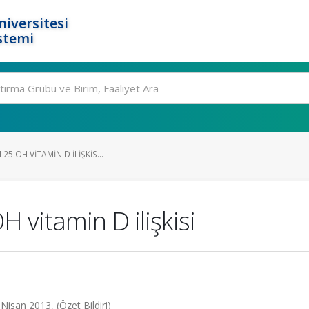
niversitesi
stemi
25 OH VITAMIN D ILIŞKIS...
 vitamin D ilişkisi
 Nisan 2013, (Özet Bildiri)