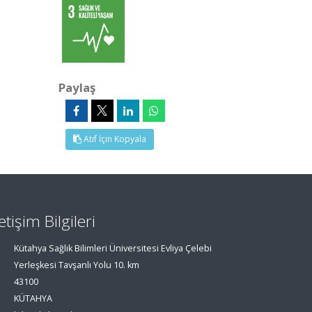
Paylaş
Atıf İçin Kopyala
letişim Bilgileri
Kütahya Sağlık Bilimleri Üniversitesi Evliya Çelebi
Yerleşkesi Tavşanlı Yolu 10. km
43100
KÜTAHYA