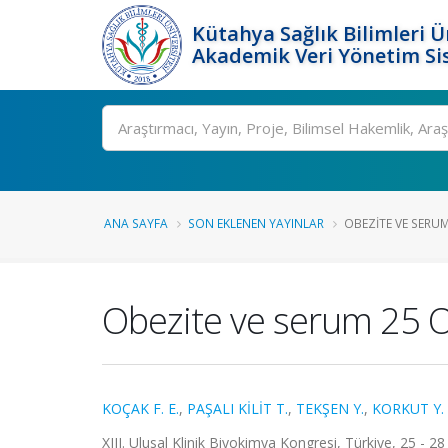
Kütahya Sağlık Bilimleri Ü
Akademik Veri Yönetim Si
Ara
ANA SAYFA
SON EKLENEN YAYINLAR
OBEZITE VE SERUM 
Obezite ve serum 25 OH
KOÇAK F. E.
,
PAŞALI KİLİT T.
,
TEKŞEN Y.
,
KORKUT Y.
XIII. Ulusal Klinik Biyokimya Kongresi, Türkiye, 25 - 28