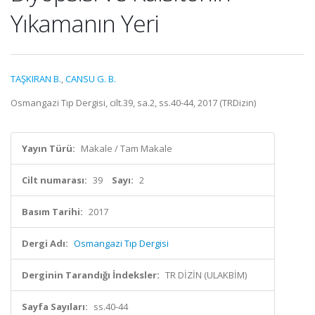
Yıkamanın Yeri
TAŞKIRAN B.
,
CANSU G. B.
Osmangazi Tıp Dergisi, cilt.39, sa.2, ss.40-44, 2017 (TRDizin)
Yayın Türü:
Makale / Tam Makale
Cilt numarası:
39
Sayı:
2
Basım Tarihi:
2017
Dergi Adı:
Osmangazi Tıp Dergisi
Derginin Tarandığı İndeksler:
TR DİZİN (ULAKBİM)
Sayfa Sayıları:
ss.40-44