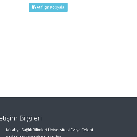
Atıf İçin Kopyala
letişim Bilgileri
Kütahya Sağlık Bilimleri Üniversitesi Evliya Çelebi