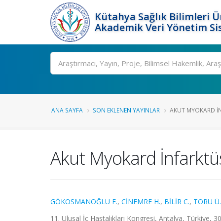
Kütahya Sağlık Bilimleri Ü
Akademik Veri Yönetim Si
Ara
ANA SAYFA
SON EKLENEN YAYINLAR
AKUT MYOKARD İN
Akut Myokard İnfarkt
GÖKOSMANOĞLU F.
,
CİNEMRE H.
,
BİLİR C.
,
TORU Ü.
11. Ulusal İç Hastalıkları Kongresi, Antalya, Türkiye, 