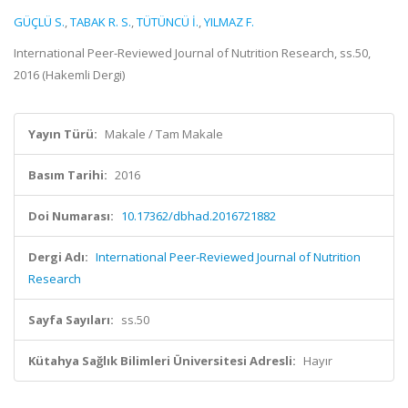
GÜÇLÜ S.
,
TABAK R. S.
,
TÜTÜNCÜ İ.
,
YILMAZ F.
International Peer-Reviewed Journal of Nutrition Research, ss.50,
2016 (Hakemli Dergi)
Yayın Türü:
Makale / Tam Makale
Basım Tarihi:
2016
Doi Numarası:
10.17362/dbhad.2016721882
Dergi Adı:
International Peer-Reviewed Journal of Nutrition
Research
Sayfa Sayıları:
ss.50
Kütahya Sağlık Bilimleri Üniversitesi Adresli:
Hayır