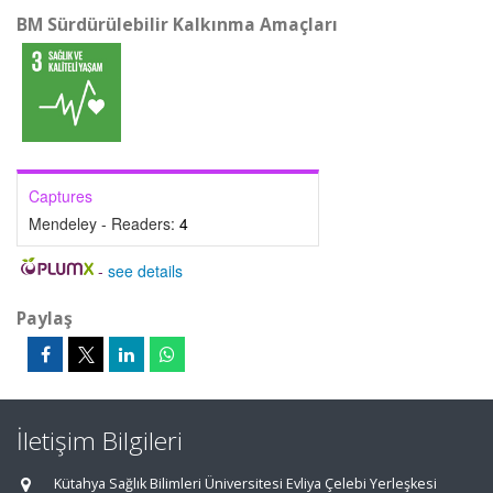
BM Sürdürülebilir Kalkınma Amaçları
Captures
Mendeley - Readers:
4
-
see details
Paylaş
İletişim Bilgileri
Kütahya Sağlık Bilimleri Üniversitesi Evliya Çelebi Yerleşkesi