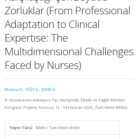
Zorluklar (From Professıonal
Adaptatıon to Clınıcal
Expertıse: The
Multıdımensıonal Challenges
Faced by Nurses)
Mumcu Ö.
,
YİĞİT D.
,
ŞAYIK D.
8. Uluslararası Asklepıos Tıp, Hemşirelik, Ebelik ve Sağlık Bilimleri
Kongresi, Priştine, Kosova, 12 - 14 Haziran 2026, (Tam Metin Bildiri)
Yayın Türü:
Bildiri / Tam Metin Bildiri