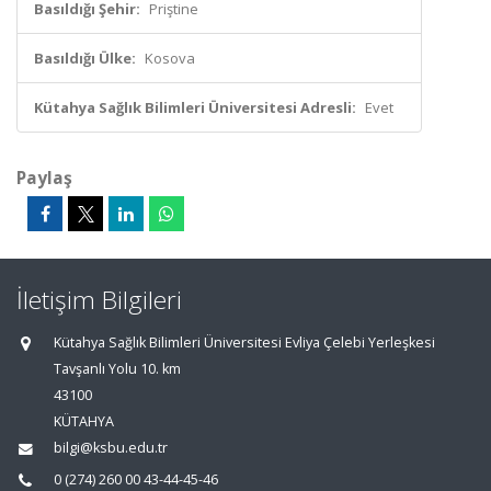
Basıldığı Şehir:
Priştine
Basıldığı Ülke:
Kosova
Kütahya Sağlık Bilimleri Üniversitesi Adresli:
Evet
Paylaş
İletişim Bilgileri
Kütahya Sağlık Bilimleri Üniversitesi Evliya Çelebi Yerleşkesi
Tavşanlı Yolu 10. km
43100
KÜTAHYA
bilgi@ksbu.edu.tr
0 (274) 260 00 43-44-45-46