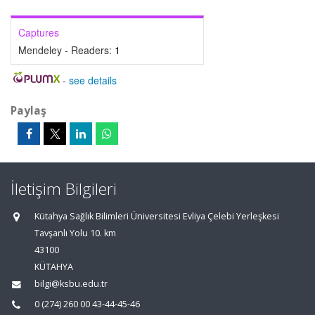
Captures
Mendeley - Readers:
1
-
see details
Paylaş
İletişim Bilgileri
Kütahya Sağlık Bilimleri Üniversitesi Evliya Çelebi Yerleşkesi
Tavşanlı Yolu 10. km
43100
KÜTAHYA
bilgi@ksbu.edu.tr
0 (274) 260 00 43-44-45-46