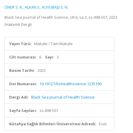
ÖNER S. K.
,
ALKAN S.
,
KUYUBAŞI S. N.
Black Sea Journal of Health Science, cilt.6, sa.3, ss.498-507, 2023
(Hakemli Dergi)
Yayın Türü:
Makale / Tam Makale
Cilt numarası:
6
Sayı:
3
Basım Tarihi:
2023
Doi Numarası:
10.19127/bshealthscience.1235190
Dergi Adı:
Black Sea Journal of Health Science
Sayfa Sayıları:
ss.498-507
Kütahya Sağlık Bilimleri Üniversitesi Adresli:
Evet