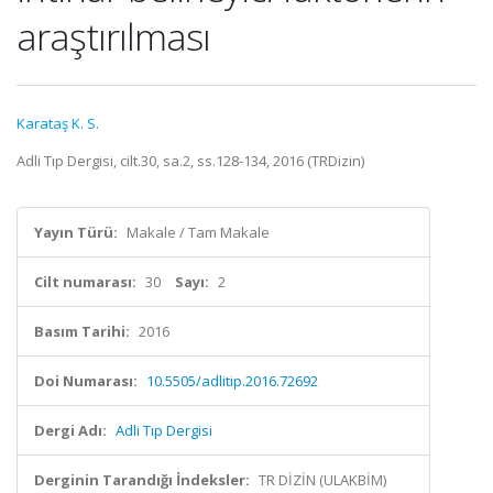
araştırılması
Karataş K. S.
Adli Tıp Dergisi, cilt.30, sa.2, ss.128-134, 2016 (TRDizin)
Yayın Türü:
Makale / Tam Makale
Cilt numarası:
30
Sayı:
2
Basım Tarihi:
2016
Doi Numarası:
10.5505/adlitip.2016.72692
Dergi Adı:
Adli Tıp Dergisi
Derginin Tarandığı İndeksler:
TR DİZİN (ULAKBİM)