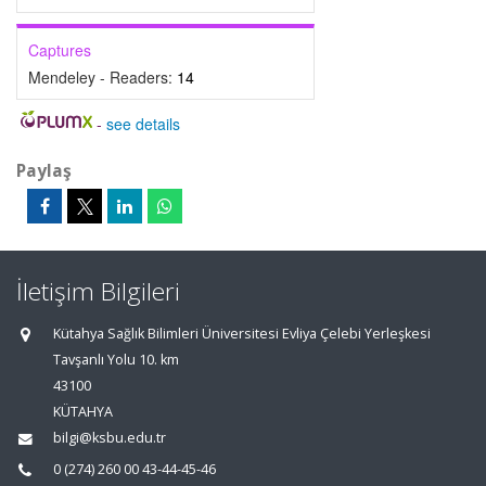
Captures
Mendeley - Readers:
14
-
see details
Paylaş
İletişim Bilgileri
Kütahya Sağlık Bilimleri Üniversitesi Evliya Çelebi Yerleşkesi
Tavşanlı Yolu 10. km
43100
KÜTAHYA
bilgi@ksbu.edu.tr
0 (274) 260 00 43-44-45-46