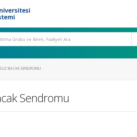
niversitesi
stemi
RSUZ BACAK SENDROMU
Bacak Sendromu