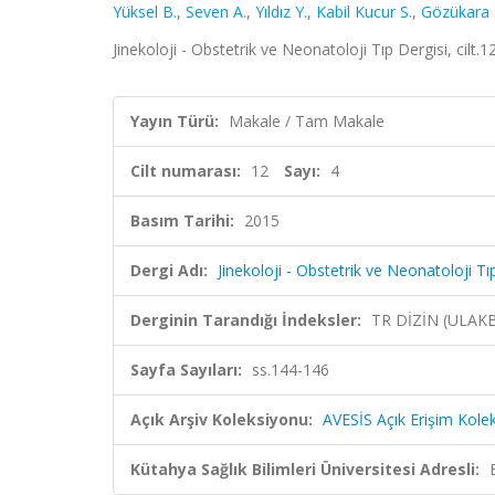
Yüksel B.
,
Seven A.
,
Yıldız Y.
,
Kabil Kucur S.
,
Gözükara I
Jinekoloji - Obstetrik ve Neonatoloji Tıp Dergisi, cilt.
Yayın Türü:
Makale / Tam Makale
Cilt numarası:
12
Sayı:
4
Basım Tarihi:
2015
Dergi Adı:
Jinekoloji - Obstetrik ve Neonatoloji Tı
Derginin Tarandığı İndeksler:
TR DİZİN (ULAK
Sayfa Sayıları:
ss.144-146
Açık Arşiv Koleksiyonu:
AVESİS Açık Erişim Kole
Kütahya Sağlık Bilimleri Üniversitesi Adresli: