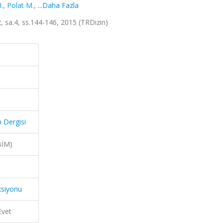
.
,
Polat M.
,
...Daha Fazla
12, sa.4, ss.144-146, 2015 (TRDizin)
p Dergisi
BİM)
ksiyonu
Evet