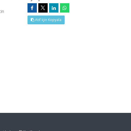
in
Atıf İçin Kopyala