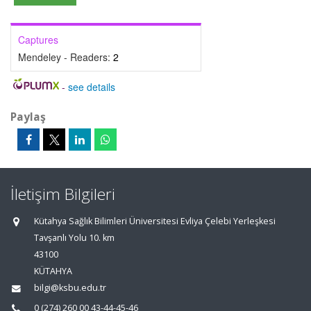
Captures
Mendeley - Readers:
2
-
see details
Paylaş
İletişim Bilgileri
Kütahya Sağlık Bilimleri Üniversitesi Evliya Çelebi Yerleşkesi
Tavşanlı Yolu 10. km
43100
KÜTAHYA
bilgi@ksbu.edu.tr
0 (274) 260 00 43-44-45-46