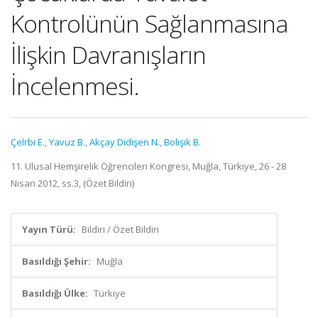
Kontrolünün Sağlanmasına
İlişkin Davranışların
İncelenmesi.
Çelrbi E.
,
Yavuz B.
,
Akçay Didişen N.
,
Bolışık B.
11. Ulusal Hemşirelik Öğrencileri Kongresi, Muğla, Türkiye, 26 - 28
Nisan 2012, ss.3, (Özet Bildiri)
Yayın Türü:
Bildiri / Özet Bildiri
Basıldığı Şehir:
Muğla
Basıldığı Ülke:
Türkiye