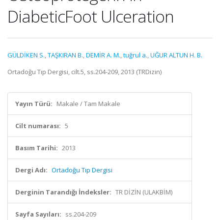
DiabeticFoot Ulceration
GÜLDİKEN S.
,
TAŞKIRAN B.
,
DEMİR A. M.
,
tuğrul a.
,
UĞUR ALTUN H. B.
Ortadoğu Tıp Dergisi, cilt.5, ss.204-209, 2013 (TRDizin)
Yayın Türü:
Makale / Tam Makale
Cilt numarası:
5
Basım Tarihi:
2013
Dergi Adı:
Ortadoğu Tıp Dergisi
Derginin Tarandığı İndeksler:
TR DİZİN (ULAKBİM)
Sayfa Sayıları:
ss.204-209