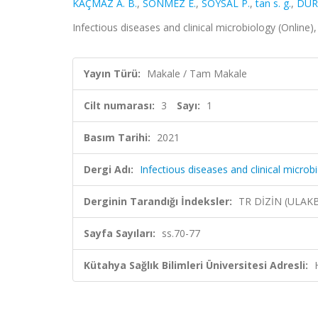
KAÇMAZ A. B.
,
SÖNMEZ E.
,
SOYSAL P.
,
tan s. g.
,
DUR
Infectious diseases and clinical microbiology (Online), 
Yayın Türü:
Makale / Tam Makale
Cilt numarası:
3
Sayı:
1
Basım Tarihi:
2021
Dergi Adı:
Infectious diseases and clinical microb
Derginin Tarandığı İndeksler:
TR DİZİN (ULAK
Sayfa Sayıları:
ss.70-77
Kütahya Sağlık Bilimleri Üniversitesi Adresli: