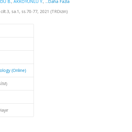
DU B.
,
AKKOYUNLU Y.
,
...Daha Fazla
cilt.3, sa.1, ss.70-77, 2021 (TRDizin)
iology (Online)
BİM)
Hayır