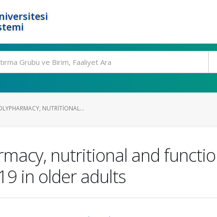
niversitesi
stemi
OLYPHARMACY, NUTRITIONAL...
rmacy, nutritional and functio
9 in older adults