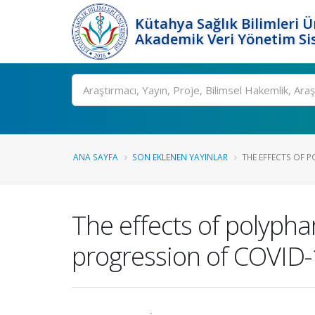
Kütahya Sağlık Bilimleri Ü
Akademik Veri Yönetim Si
Ara
ANA SAYFA
SON EKLENEN YAYINLAR
THE EFFECTS OF P
The effects of polypha
progression of COVID-1