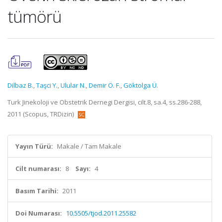
tümörü
Dilbaz B.
,
Taşci Y.
,
Ulular N.
,
Demir Ö. F.
,
Göktolga Ü.
Turk Jinekoloji ve Obstetrik Dernegi Dergisi, cilt.8, sa.4, ss.286-288,
2011 (Scopus, TRDizin)
Yayın Türü:
Makale / Tam Makale
Cilt numarası:
8
Sayı:
4
Basım Tarihi:
2011
Doi Numarası:
10.5505/tjod.2011.25582