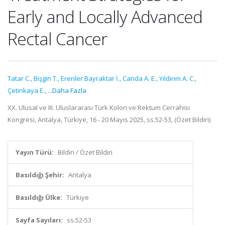
Early and Locally Advanced
Rectal Cancer
Tatar C.
,
Bişgin T.
,
Erenler Bayraktar İ.
,
Canda A. E.
,
Yıldırım A. C.
,
Çetinkaya E.
,
...Daha Fazla
XX. Ulusal ve III. Uluslararası Türk Kolon ve Rektum Cerrahisi
Kongresi, Antalya, Türkiye, 16 - 20 Mayıs 2025, ss.52-53, (Özet Bildiri)
Yayın Türü:
Bildiri / Özet Bildiri
Basıldığı Şehir:
Antalya
Basıldığı Ülke:
Türkiye
Sayfa Sayıları:
ss.52-53