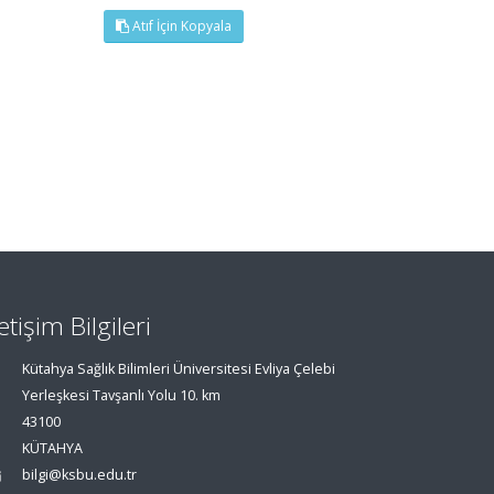
Atıf İçin Kopyala
letişim Bilgileri
Kütahya Sağlık Bilimleri Üniversitesi Evliya Çelebi
Yerleşkesi Tavşanlı Yolu 10. km
43100
KÜTAHYA
bilgi@ksbu.edu.tr