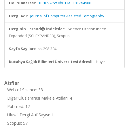
Doi Numarası:
10.1097/rct.0b013e31817e4986
Dergi Adı:
Journal of Computer Assisted Tomography
Derginin Tarandığı İndeksler:
Science Citation Index
Expanded (SCI-EXPANDED), Scopus
Sayfa Sayıları:
ss.298-304
Kütahya Sağlık Bilimleri Üniversitesi Adresli:
Hayır
Atıflar
Web of Science: 33
Diğer Uluslararası Makale Atıfları: 4
Pubmed: 17
Ulusal Dergi Atıf Sayısı: 1
Scopus: 57