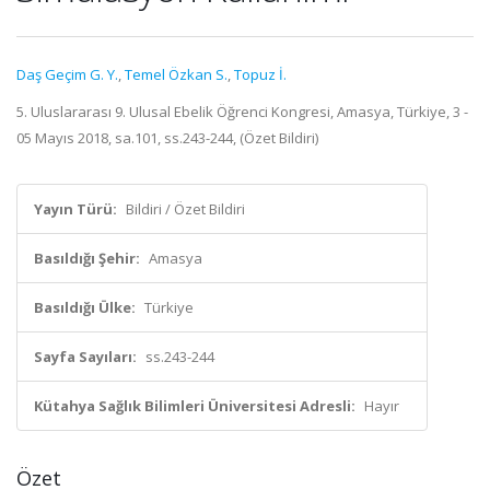
Daş Geçim G. Y.
,
Temel Özkan S.
,
Topuz İ.
5. Uluslararası 9. Ulusal Ebelik Öğrenci Kongresi, Amasya, Türkiye, 3 -
05 Mayıs 2018, sa.101, ss.243-244, (Özet Bildiri)
Yayın Türü:
Bildiri / Özet Bildiri
Basıldığı Şehir:
Amasya
Basıldığı Ülke:
Türkiye
Sayfa Sayıları:
ss.243-244
Kütahya Sağlık Bilimleri Üniversitesi Adresli:
Hayır
Özet