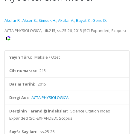
Akcilar R.
,
Akcer S.
,
Simsek H.
,
Akcilar A.
,
Bayat Z.
,
Genc O.
ACTA PHYSIOLOGICA, cilt.215, ss.25-26, 2015 (SCI-Expanded, Scopus)
Yayın Türü:
Makale / Özet
Cilt numarası:
215
Basım Tarihi:
2015
Dergi Adı:
ACTA PHYSIOLOGICA
Derginin Tarandığı İndeksler:
Science Citation Index
Expanded (SCI-EXPANDED), Scopus
Sayfa Sayıları:
ss.25-26