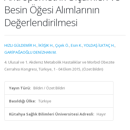
Besin Öğesi Alımlarının
Değerlendirilmesi
HIZLI GÜLDEMİR H.
,
İKİIŞIK H.
,
Çiçek Ö.
,
Esin K.
,
YOLDAŞ İLKTAÇ H.
,
GARİPAĞAOĞLU DENİZHAN M.
4. Ulusal ve 1. Akdeniz Metabolik Hastalıklar ve Morbid Obezite
Cerrahisi Kongresi, Türkiye, 1 - 04 Ekim 2015, (Özet Bildiri)
Yayın Türü:
Bildiri / Özet Bildiri
Basıldığı Ülke:
Türkiye
Kütahya Sağlık Bilimleri Üniversitesi Adresli:
Hayır