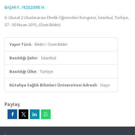
BAŞAR F.
,
YEŞİLDERE H.
6. Ulusal 2.Uluslararası Ebelik Öğrencileri Kongresi, İstanbul, Türkiye,
27 - 30 Nisan 2015, (Özet Bildiri)
Yayın Türü:
Bildiri / Özet Bildiri
Basıldığı Şehir:
İstanbul
Basıldığı Ülke:
Türkiye
Kütahya Sağlık Bilimleri Üniversitesi Adresli:
Hayır
Paylaş