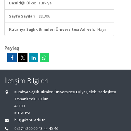
Basıldığı Ülke:
Türkiye
Sayfa Sayıları:
ss.306
Kütahya Sağlık Bilimleri Üniversitesi Adresli:
Hayır
Paylaş
İletişim Bilgileri
Kütahya Sağlık Bilimleri Üniversitesi Evliya Çelebi Yerleşkesi
Tavşanlı Yolu 10. km
43100
KÜTAHYA
bilgi@ksbu.edu.tr
0 (274) 260 00 43-44-45-46