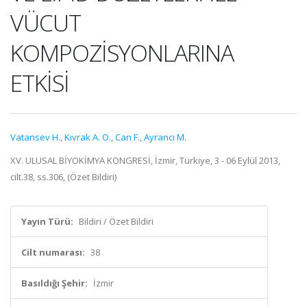
VÜCUT
KOMPOZİSYONLARINA
ETKİSİ
Vatansev H.
,
Kıvrak A. O.
,
Can F.
,
Ayrancı M.
XV. ULUSAL BİYOKİMYA KONGRESİ, İzmir, Türkiye, 3 - 06 Eylül 2013,
cilt.38, ss.306, (Özet Bildiri)
Yayın Türü:
Bildiri / Özet Bildiri
Cilt numarası:
38
Basıldığı Şehir:
İzmir