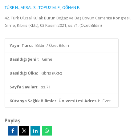
TÜRE N.
,
AKBAL S.
,
TOPUZ M. F.
,
OĞHAN F.
42. Türk Ulusal Kulak Burun Boğaz ve Baş Boyun Cerrahisi Kongresi,
Girne, Kıbrıs (Kktc), 03 Kasım 2021, ss.71, (Özet Bildiri)
Yayın Türü:
Bildiri / Özet Bildiri
Basıldığı Şehir:
Girne
Basıldığı Ülke:
Kıbrıs (Kktc)
Sayfa Sayıları:
ss.71
Kütahya Sağlık Bilimleri Üniversitesi Adresli:
Evet
Paylaş