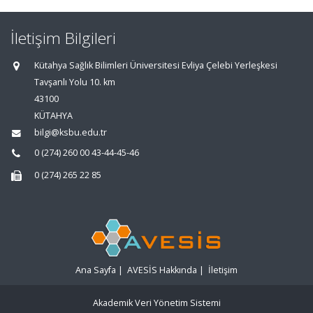
İletişim Bilgileri
Kütahya Sağlık Bilimleri Üniversitesi Evliya Çelebi Yerleşkesi
Tavşanlı Yolu 10. km
43100
KÜTAHYA
bilgi@ksbu.edu.tr
0 (274) 260 00 43-44-45-46
0 (274) 265 22 85
Ana Sayfa
|
AVESİS Hakkında
|
İletişim
Akademik Veri Yönetim Sistemi