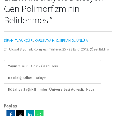
Gen Polimorfizminin
Belirlenmesi”
SİPAHİ T.
,
YÜKÇÜ F.
,
KARLIKAYA H. C.
,
ERKAN O.
,
ÜNLÜ A.
24. Ulusal Biyofizik Kongresi, Türkiye, 25 - 28 Eylül 2012, (Özet Bildiri)
Yayın Türü:
Bildiri / Özet Bildiri
Basıldığı Ülke:
Türkiye
Kütahya Sağlık Bilimleri Üniversitesi Adresli:
Hayır
Paylaş