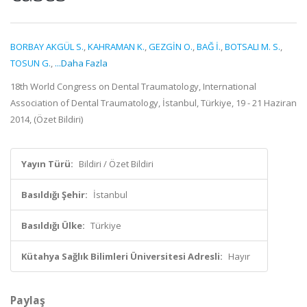
BORBAY AKGÜL S.
,
KAHRAMAN K.
,
GEZGİN O.
,
BAĞ İ.
,
BOTSALI M. S.
,
TOSUN G.
,
...Daha Fazla
18th World Congress on Dental Traumatology, International
Association of Dental Traumatology, İstanbul, Türkiye, 19 - 21 Haziran
2014, (Özet Bildiri)
Yayın Türü:
Bildiri / Özet Bildiri
Basıldığı Şehir:
İstanbul
Basıldığı Ülke:
Türkiye
Kütahya Sağlık Bilimleri Üniversitesi Adresli:
Hayır
Paylaş