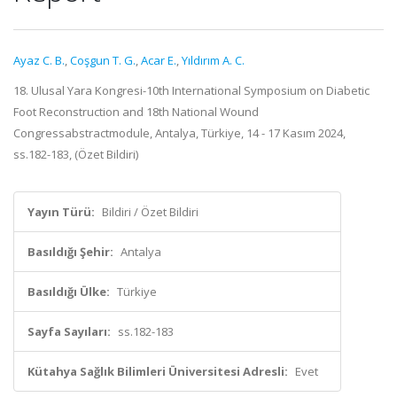
Ayaz C. B.
,
Coşgun T. G.
,
Acar E.
,
Yıldırım A. C.
18. Ulusal Yara Kongresi-10th International Symposium on Diabetic
Foot Reconstruction and 18th National Wound
Congressabstractmodule, Antalya, Türkiye, 14 - 17 Kasım 2024,
ss.182-183, (Özet Bildiri)
Yayın Türü:
Bildiri / Özet Bildiri
Basıldığı Şehir:
Antalya
Basıldığı Ülke:
Türkiye
Sayfa Sayıları:
ss.182-183
Kütahya Sağlık Bilimleri Üniversitesi Adresli:
Evet