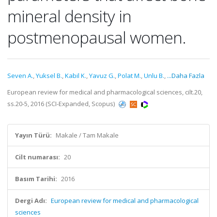
mineral density in
postmenopausal women.
Seven A.
,
Yuksel B.
,
Kabil K.
,
Yavuz G.
,
Polat M.
,
Unlu B.
,
...Daha Fazla
European review for medical and pharmacological sciences, cilt.20,
ss.20-5, 2016 (SCI-Expanded, Scopus)
Yayın Türü:
Makale / Tam Makale
Cilt numarası:
20
Basım Tarihi:
2016
Dergi Adı:
European review for medical and pharmacological
sciences