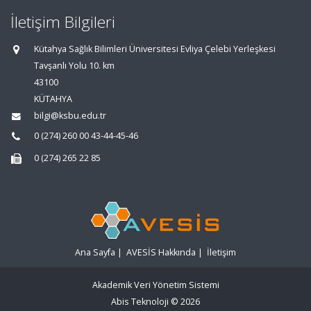
İletişim Bilgileri
Kütahya Sağlık Bilimleri Üniversitesi Evliya Çelebi Yerleşkesi
Tavşanlı Yolu 10. km
43100
KÜTAHYA
bilgi@ksbu.edu.tr
0 (274) 260 00 43-44-45-46
0 (274) 265 22 85
Ana Sayfa
|
AVESİS Hakkında
|
İletişim
Akademik Veri Yönetim Sistemi
Abis Teknoloji
© 2026