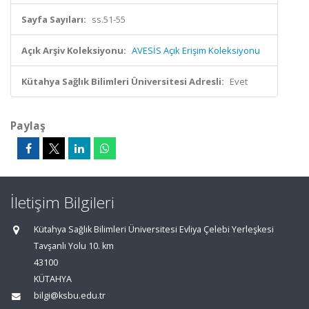
Sayfa Sayıları:
ss.51-55
Açık Arşiv Koleksiyonu:
AVESİS Açık Erişim Koleksiyonu
Kütahya Sağlık Bilimleri Üniversitesi Adresli:
Evet
Paylaş
İletişim Bilgileri
Kütahya Sağlık Bilimleri Üniversitesi Evliya Çelebi Yerleşkesi
Tavşanlı Yolu 10. km
43100
KÜTAHYA
bilgi@ksbu.edu.tr