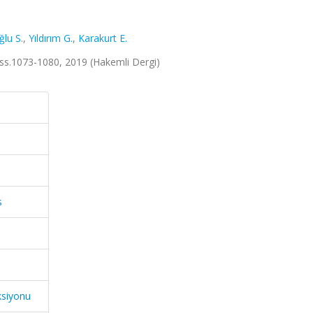
lu S.
,
Yıldırım G.
,
Karakurt E.
2, ss.1073-1080, 2019 (Hakemli Dergi)
s
ksiyonu