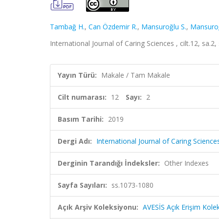
Tambağ H.
,
Can Özdemir R.
,
Mansuroğlu S.
,
Mansuroğ
International Journal of Caring Sciences , cilt.12, sa.
Yayın Türü:
Makale / Tam Makale
Cilt numarası:
12
Sayı:
2
Basım Tarihi:
2019
Dergi Adı:
International Journal of Caring Science
Derginin Tarandığı İndeksler:
Other Indexes
Sayfa Sayıları:
ss.1073-1080
Açık Arşiv Koleksiyonu:
AVESİS Açık Erişim Kole