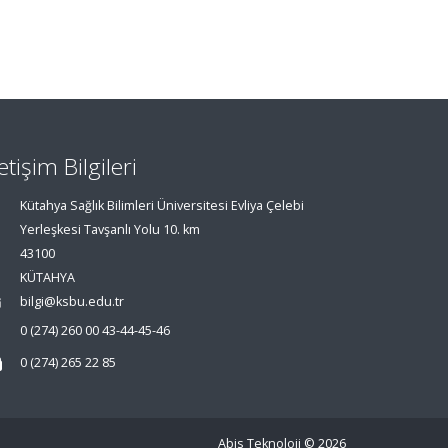
letişim Bilgileri
Kütahya Sağlık Bilimleri Üniversitesi Evliya Çelebi
Yerleşkesi Tavşanlı Yolu 10. km
43100
KÜTAHYA
bilgi@ksbu.edu.tr
0 (274) 260 00 43-44-45-46
0 (274) 265 22 85
Abis Teknoloji
© 2026