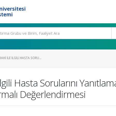
niversitesi
stemi
HI ILE İLGILI HASTA SORU...
İlgili Hasta Sorularını Yanıtl
ırmalı Değerlendirmesi