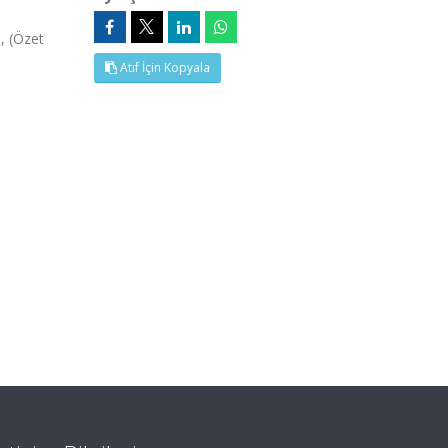
, (Özet
Atıf İçin Kopyala