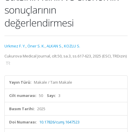
sonuçlarının
değerlendirmesi
Urkmez F. Y.
,
Öner S. K.
,
ALKAN S.
,
KOZLU S.
Cukurova Medical Journal, cilt.50, sa.3, ss.617-623, 2025 (ESCI, TRDizin)
Yayın Türü:
Makale / Tam Makale
Cilt numarası:
50
Sayı:
3
Basım Tarihi:
2025
Doi Numarası:
10.17826/cumj.1647523