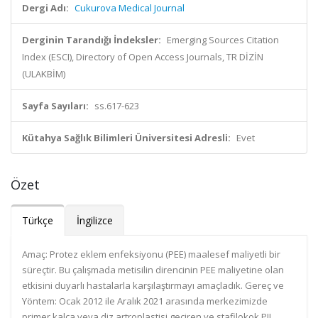
Dergi Adı:
Cukurova Medical Journal
Derginin Tarandığı İndeksler:
Emerging Sources Citation
Index (ESCI), Directory of Open Access Journals, TR DİZİN
(ULAKBİM)
Sayfa Sayıları:
ss.617-623
Kütahya Sağlık Bilimleri Üniversitesi Adresli:
Evet
Özet
Türkçe
İngilizce
Amaç: Protez eklem enfeksiyonu (PEE) maalesef maliyetli bir
süreçtir. Bu çalışmada metisilin direncinin PEE maliyetine olan
etkisini duyarlı hastalarla karşılaştırmayı amaçladık. Gereç ve
Yöntem: Ocak 2012 ile Aralık 2021 arasında merkezimizde
primer kalça veya diz artroplastisi geçiren ve stafilokok PJI