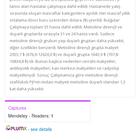
tanısı alan hastalar çalışmaya dahil edildi. Hastanede yatış
sırasında oluşan masraflar kategorilere ayrıldı. Her masraf yıllık
ortalama döviz kuru üzerinden dolara ($) çevrildi. Bulgular:
Çalışmaya toplam 55 hasta dahil edildi. Metisiline dirençli ve
duyarlı gruplarda sırasıyla 31 ve 24 hasta vardı. Sadece
metisiline dirençli grubun yaşı duyarlı gruptan daha yüksekti,
diğer özellikler benzerdi. Metisiline dirençli grupta maliyet
2055,7 $ (676,0-12620,0 $) ve duyarlı grupta 1643,9 $ (707,8-
10834,8 $) idi. Bunun başlıca nedenleri cerrahi maliyetler,
antibiyotik maliyetleri, kan merkezi maliyetleri ve radyoloji
maliyetleriydi. Sonuç: Çalışmamıza göre metisiline dirençli
stafilokok PJI'nin tedavi maliyeti metisiline duyarlı olandan 1,3
kat daha yüksekti.
Captures
Mendeley - Readers:
1
-
see details