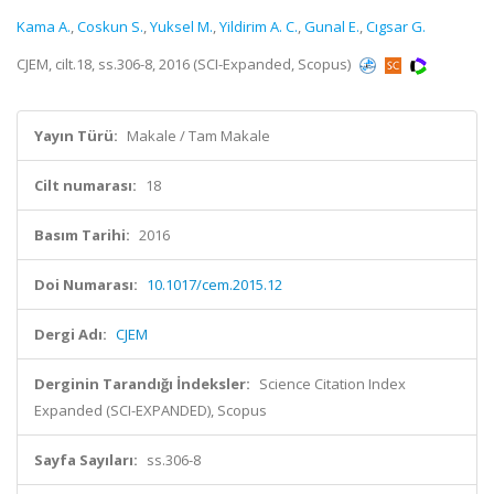
Kama A.
,
Coskun S.
,
Yuksel M.
,
Yildirim A. C.
,
Gunal E.
,
Cıgsar G.
CJEM, cilt.18, ss.306-8, 2016 (SCI-Expanded, Scopus)
Yayın Türü:
Makale / Tam Makale
Cilt numarası:
18
Basım Tarihi:
2016
Doi Numarası:
10.1017/cem.2015.12
Dergi Adı:
CJEM
Derginin Tarandığı İndeksler:
Science Citation Index
Expanded (SCI-EXPANDED), Scopus
Sayfa Sayıları:
ss.306-8